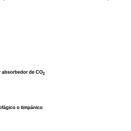
n y absorbedor de CO
2
ofágico o timpánico