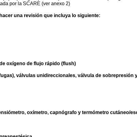
ada por la SCARE (ver anexo 2)
hacer una revisión que incluya lo siguiente:
e oxígeno de flujo rápido (flush)
 fugas), válvulas unidireccionales, válvula de sobrepresió
tensiómetro, oxímetro, capnógrafo y termómetro cutáneo/es
 preanestésica