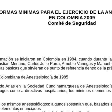
ORMAS MINIMAS PARA EL EJERCICIO DE LA A
EN COLOMBIA 2009
Comité de Seguridad
mación se iniciaron en Colombia en 1984, cuando durante la
astián Merlano, Carlos Julio Parra, Arnobio Vanegas y Manuel G
básicas que sirvieran de punto de referencia dentro de la prác
 Colombiana de Anestesiología de 1985
lindo Arias en la Sociedad Cundinamarquesa de Anestesiologí
iólogos como a directivos hospitalarios, los mínimos elemento
e los mismos anestesiólogos: algunos sostenían que, basados e
os elementos enunciados