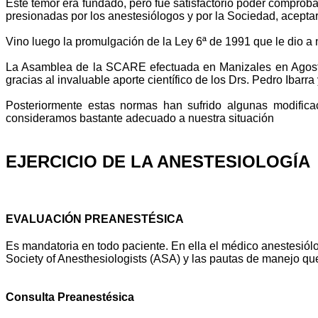
Este temor era fundado, pero fue satisfactorio poder comprob
presionadas por los anestesiólogos y por la Sociedad, acepta
Vino luego la promulgación de la Ley 6ª de 1991 que le dio a 
La Asamblea de la SCARE efectuada en Manizales en Ag
gracias al invaluable aporte científico de los Drs. Pedro Iba
Posteriormente estas normas han sufrido algunas modif
consideramos bastante adecuado a nuestra situación
EJERCICIO DE LA ANESTESIOLOGÍA
EVALUACIÓN PREANESTÉSICA
Es mandatoria en todo paciente. En ella el médico anestesiólog
Society of Anesthesiologists (ASA) y las pautas de manejo que
Consulta Preanestésica