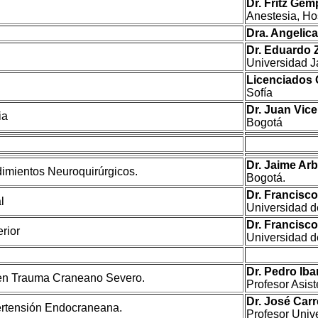
Dr. Fritz Gem
Anestesia, Hos
Dra. Angelica
Dr. Eduardo 
Universidad J
Licenciados 
Sofía
Dr. Juan Vice
ia
Bogotá
Dr. Jaime Arb
imientos Neuroquirúrgicos.
Bogotá.
Dr. Francisc
l
Universidad de
Dr. Francisc
rior
Universidad de
Dr. Pedro Iba
 en Trauma Craneano Severo.
Profesor Asis
Dr. José Car
ertensión Endocraneana.
Profesor Univ