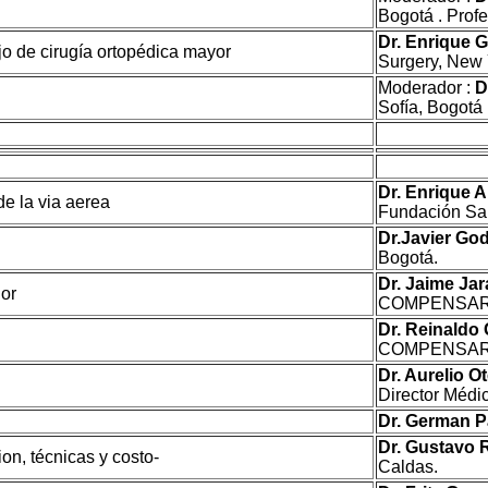
Bogotá . Profe
Dr. Enrique 
o de cirugía ortopédica mayor
Surgery, New
Moderador :
D
Sofía, Bogotá 
Dr. Enrique 
e la via aerea
Fundación Sa
Dr.Javier Go
Bogotá.
Dr. Jaime Jar
or
COMPENSAR -
Dr. Reinaldo
COMPENSAR,
Dr. Aurelio O
Director Médi
Dr. German P
Dr. Gustavo 
ion, técnicas y costo-
Caldas.