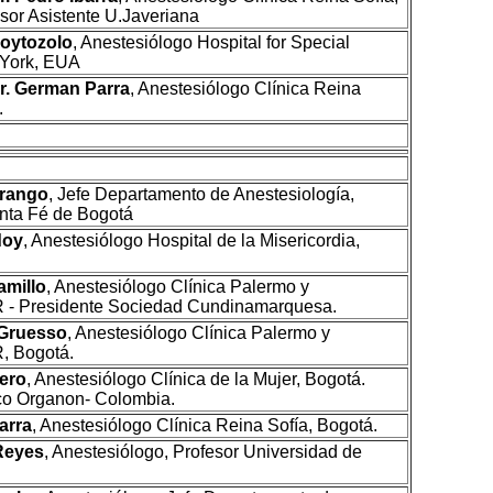
sor Asistente U.Javeriana
Goytozolo
, Anestesiólogo Hospital for Special
 York, EUA
r. German Parra
, Anestesiólogo Clínica Reina
.
Arango
, Jefe Departamento de Anestesiología,
nta Fé de Bogotá
doy
, Anestesiólogo Hospital de la Misericordia,
amillo
, Anestesiólogo Clínica Palermo y
 Presidente Sociedad Cundinamarquesa.
 Gruesso
, Anestesiólogo Clínica Palermo y
 Bogotá.
tero
, Anestesiólogo Clínica de la Mujer, Bogotá.
co Organon- Colombia.
arra
, Anestesiólogo Clínica Reina Sofía, Bogotá.
Reyes
, Anestesiólogo, Profesor Universidad de