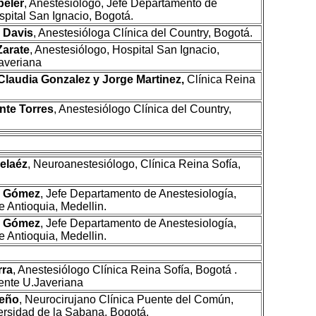
peler
, Anestesiólogo, Jefe Departamento de
pital San Ignacio, Bogotá.
 Davis
, Anestesióloga Clínica del Country, Bogotá.
Zarate
, Anestesiólogo, Hospital San Ignacio,
averiana
Claudia Gonzalez y Jorge Martinez,
Clínica Reina
nte Torres
, Anestesiólogo Clínica del Country,
elaéz
, Neuroanestesiólogo, Clínica Reina Sofía,
o Gómez
, Jefe Departamento de Anestesiología,
 Antioquia, Medellin.
o Gómez
, Jefe Departamento de Anestesiología,
 Antioquia, Medellin.
rra
, Anestesiólogo Clínica Reina Sofía, Bogotá .
tente U.Javeriana
reño
, Neurocirujano Clínica Puente del Común,
ersidad de la Sabana, Bogotá.